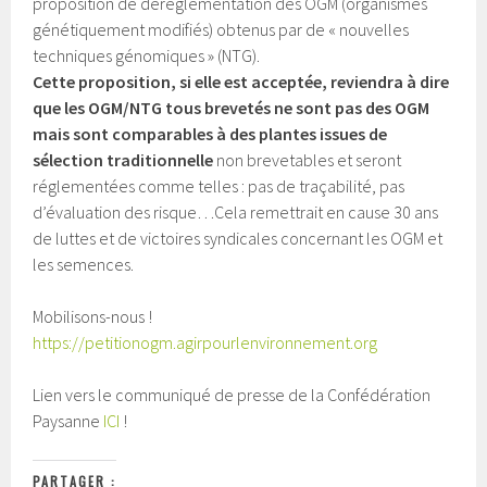
proposition de déréglementation des OGM (organismes
génétiquement modifiés) obtenus par de « nouvelles
techniques génomiques » (NTG).
Cette proposition, si elle est acceptée, reviendra à dire
que les OGM/NTG tous brevetés ne sont pas des OGM
mais sont comparables à des plantes issues de
sélection traditionnelle
non brevetables et seront
réglementées comme telles : pas de traçabilité, pas
d’évaluation des risque…Cela remettrait en cause 30 ans
de luttes et de victoires syndicales concernant les OGM et
les semences.
Mobilisons-nous !
https://petitionogm.agirpourlenvironnement.org
Lien vers le communiqué de presse de la Confédération
Paysanne
ICI
!
PARTAGER :