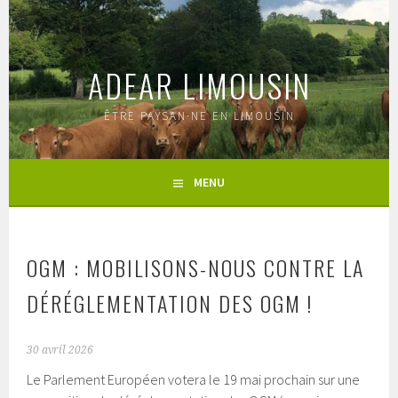
Aller
au
contenu
ADEAR LIMOUSIN
principal
ÊTRE PAYSAN·NE EN LIMOUSIN
MENU
OGM : MOBILISONS-NOUS CONTRE LA
DÉRÉGLEMENTATION DES OGM !
30 avril 2026
Le Parlement Européen votera le 19 mai prochain sur une