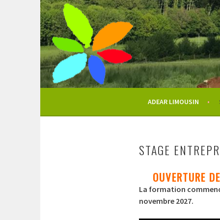
Aller
au
contenu
principal
ADEAR LIMOUSIN
STAGE ENTREPR
OUVERTURE DE
La formation commen
novembre 2027.