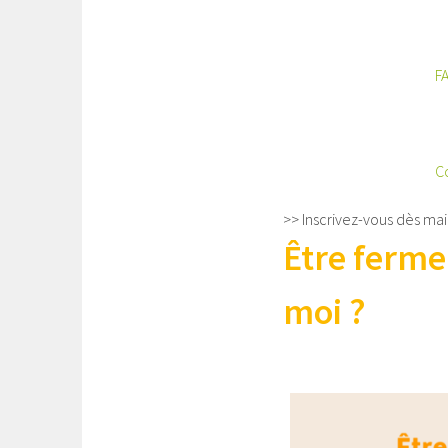
FA
C
>> Inscrivez-vous dès ma
Être ferme
moi ?