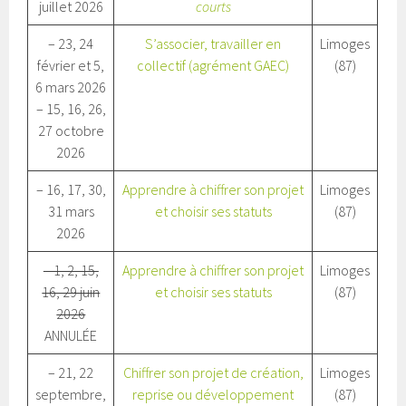
juillet 2026
courts
– 23, 24
S’associer, travailler en
Limoges
février et 5,
collectif (agrément GAEC)
(87)
6 mars 2026
– 15, 16, 26,
27 octobre
2026
– 16, 17, 30,
Apprendre à chiffrer son projet
Limoges
31 mars
et choisir ses statuts
(87)
2026
– 1, 2, 15,
Apprendre à chiffrer son projet
Limoges
16, 29 juin
et choisir ses statuts
(87)
2026
ANNULÉE
– 21, 22
Chiffrer son projet de création,
Limoges
septembre,
reprise ou développement
(87)