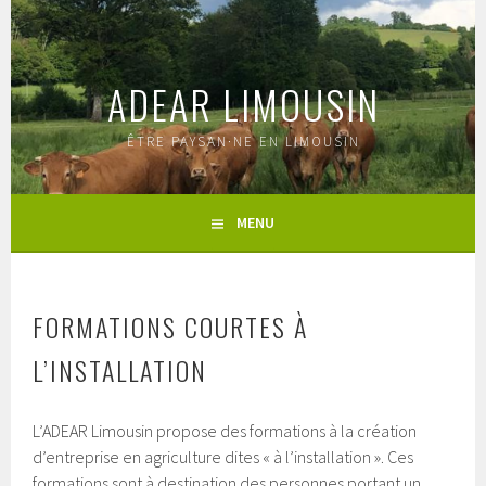
Aller
au
contenu
ADEAR LIMOUSIN
principal
ÊTRE PAYSAN·NE EN LIMOUSIN
MENU
FORMATIONS COURTES À
L’INSTALLATION
L’ADEAR Limousin propose des formations à la création
d’entreprise en agriculture dites « à l’installation ». Ces
formations sont à destination des personnes portant un