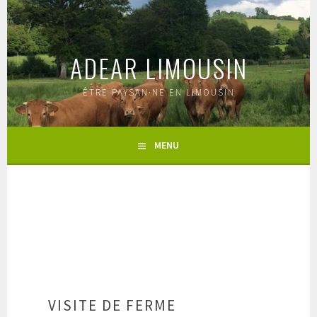
Aller
au
contenu
ADEAR LIMOUSIN
principal
ÊTRE PAYSAN·NE EN LIMOUSIN
MENU
VISITE DE FERME