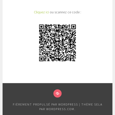
Cliquez ici
ou scannez ce code :
QUI
SOMMES
FIÈREMENT PROPULSÉ PAR WORDPRESS
|
THÈME SELA
NOUS
PAR
WORDPRESS.COM
.
?