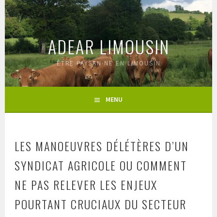
Aller
au
contenu
ADEAR LIMOUSIN
principal
ÊTRE PAYSAN·NE EN LIMOUSIN
MENU
LES MANOEUVRES DÉLÉTÈRES D’UN
SYNDICAT AGRICOLE OU COMMENT
NE PAS RELEVER LES ENJEUX
POURTANT CRUCIAUX DU SECTEUR