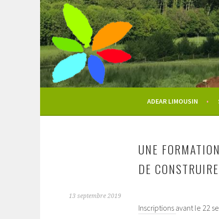
Aller
au
contenu
principal
ADEAR LIMOUSIN
UNE FORMATION
DE CONSTRUIRE 
13 septembre 2019
Inscriptions avant le 22 sept