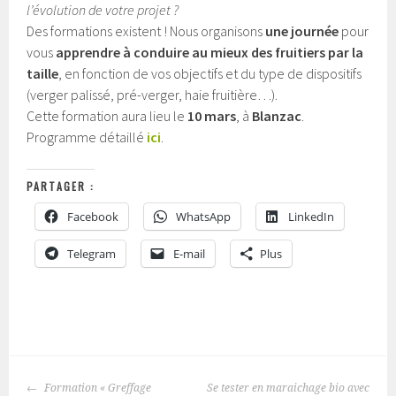
l’évolution de votre projet ?
Des formations existent ! Nous organisons
une journée
pour
vous
apprendre à conduire au mieux des fruitiers par la
taille
, en fonction de vos objectifs et du type de dispositifs
(verger palissé, pré-verger, haie fruitière…).
Cette formation aura lieu le
10 mars
, à
Blanzac
.
Programme détaillé
ici
.
PARTAGER :
Facebook
WhatsApp
LinkedIn
Telegram
E-mail
Plus
P
u
NAVIGATION
b
Formation « Greffage
Se tester en maraichage bio avec